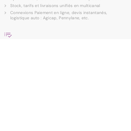
Stock, tarifs et livraisons unifiés en multicanal
Connexions Paiement en ligne, devis instantanés,
logistique auto : Agicap, Pennylane, etc.
RH & Reporting
Workflows pour congés, contrats, validations
Gestion fine des accès et rôles par entité
Dashboards temps réel, vues pivot et exports
API & Intégrations
Intégrations sur-mesure via REST, Webhooks, etc.
Sync bidirectionnelle avec Google Sheets, Power BI…
Connecteurs robustes adaptés à votre SI